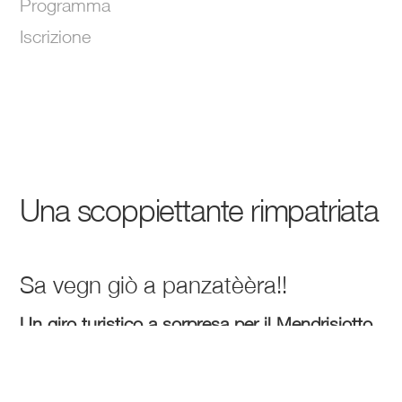
Programma
Iscrizione
Una scoppiettante rimpatriata
Sa vegn giò a panzatèèra!!
Un giro turistico a sorpresa per il Mendrisiotto
che promuove la mobilità lenta.
La Motorinata riunisce giovani e adulti che