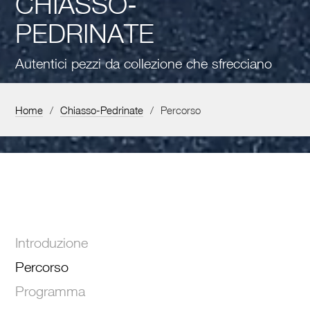
CHIASSO-
PEDRINATE
Autentici pezzi da collezione che sfrecciano
per le nostre strade
Home
/
Chiasso-Pedrinate
/
Percorso
Introduzione
Percorso
Programma