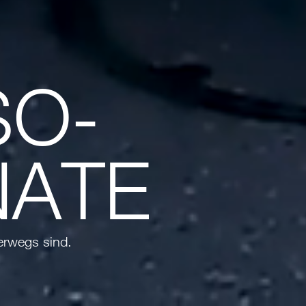
SO-
NATE
erwegs sind.