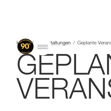
Home
/
Veranstaltungen
/
Geplante Veran
GEPLA
VERAN