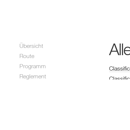
All
Übersicht
Route
Programm
Classifi
Reglement
Classifi
Anmeldung
Classifi
Ranglisten
Classifi
Classifi
Classifi
Classifi