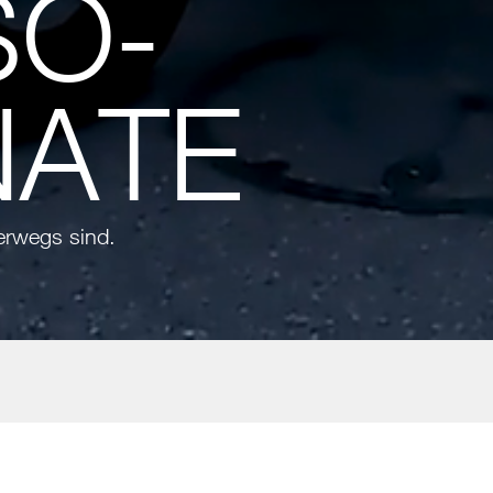
SO-
NATE
erwegs sind.