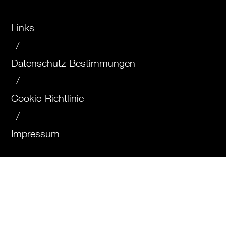
Links
/
Datenschutz-Bestimmungen
/
Cookie-Richtlinie
/
Impressum
C.P. 1031, 6850 Mendrisio-Stazione
info@motoclubgeneroso.ch
+41 79 778 21 20