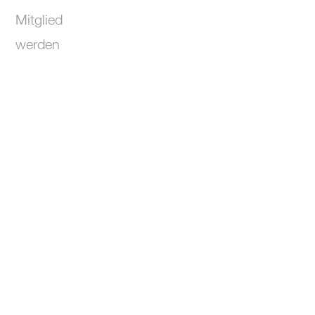
Mitglied
werden
Die neuen Statuten, die nach der
Versammlung 2026 angenommen wurden,
finden Sie im untenstehenden PDF-Link. Bitte
schauen Sie sich das Dokument an.
PDF herunterladen