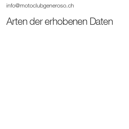
info@motoclubgeneroso.ch
Arten der erhobenen Daten
Zu den personenbezogenen Daten, die diese
Anwendung selbstständig oder durch Dritte
verarbeitet, gehören: Tracker; Nutzungsdaten;
Eindeutige Gerätekennzeichnung für Werbung
(Google-Werbe-ID oder IDFA, beispielsweise);
E-Mail; Anzahl der Nutzer; Sitzungsstatistiken;
Geografische Position; Antworten auf Fragen;
Klicks; Tastenanschläge; Aufzeichnungen des
Bewegungssensors; Bewegungen der Maus;
Scrollposition; Touch Events; Vorname;