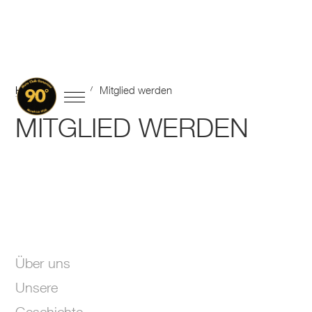
Home
/
Club
/
Mitglied werden
MITGLIED WERDEN
Über uns
Unsere
Geschichte