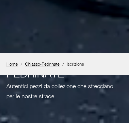
CHIASSO-
Home
/
Chiasso-Pedrinate
/
Iscrizione
PEDRINATE
Autentici pezzi da collezione che sfrecciano
per le nostre strade.